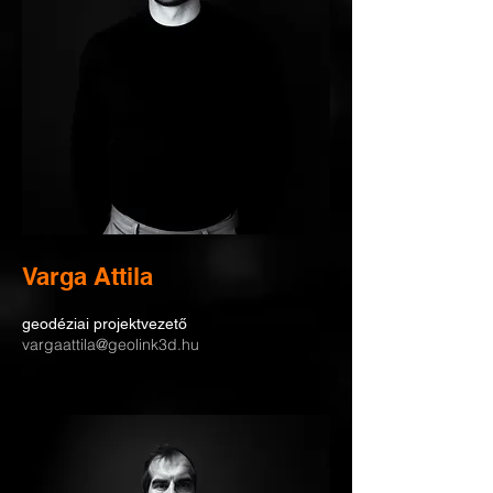
Varga Attila
geodéziai projektvezető
vargaattila@geolink3d.hu