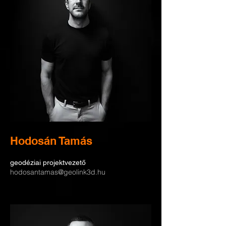
Hodosán Tamás
geodéziai projektvezető
hodosantamas@geolink3d.hu