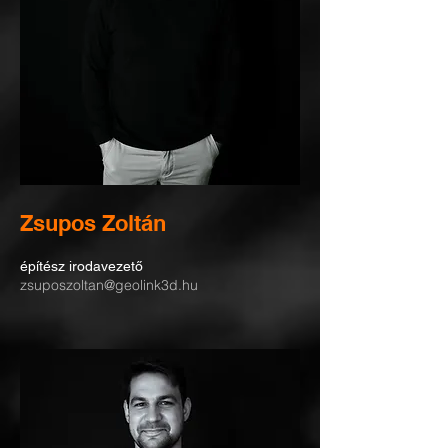
Zsupos Zoltán
építész irodavezető
zsuposzoltan@geolink3d.hu