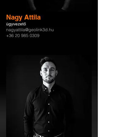
Nagy Attila
ügyvezető
nagyattila@geolink3d.hu
+36 20 985 0309