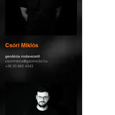
Csóri Miklós
geodézia irodavezető
csorimiklos@geolink3d.hu
+36 20 662 4343