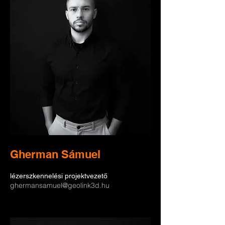
Gherman Sámuel
lézerszkennelési projektvezető
ghermansamuel@geolink3d.hu