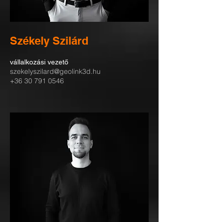
Székely Szilárd
vállalkozási vezető
szekelyszilard@geolink3d.hu
+36 30 791 0546