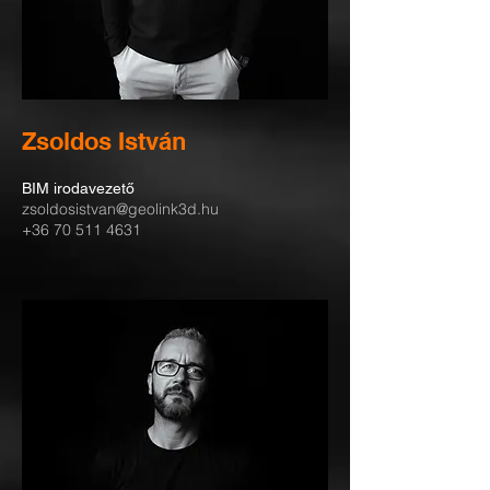
Zsoldos István
BIM irodavezető
zsoldosistvan@geolink3d.hu
+36 70 511 4631